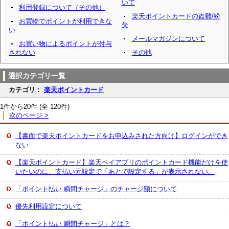
いて
利用登録について（その他）
楽天ポイントカードの盗難/紛
お買物でポイントが利用できな
失
い
メールマガジンについて
お買い物によるポイントが付与
されない
その他
選択カテゴリ一覧
カテゴリ :
楽天ポイントカード
1件から20件 (全 120件)
次のページ >
【書面で楽天ポイントカードをお申込みされた方向け】ログインができ
ない
【楽天ポイントカード】楽天ペイアプリのポイントカード機能だけを使
いたいのに、支払い元設定で「あとで設定する」が表示されない。
「ポイント払い 瞬間チャージ」のチャージ額について
優先利用設定について
「ポイント払い 瞬間チャージ」とは？